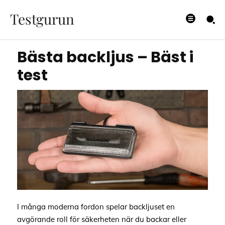
Bäst i test
Testgurun
24/11/2025
Bästa backljus – Bäst i
test
I många moderna fordon spelar backljuset en
avgörande roll för säkerheten när du backar eller