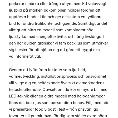
parkerar i mörka eller trånga utrymmen. Ett välavvägt
ljusbild på marken bakom bilen hjälper föraren att
upptäcka hinder i tid och ger dessutom en tydligare
bild för andra trafikanter och gående. Samtidigt är det
viktigt att hitta en modell som kombinerar hög
ljusstyrka med energieffektivitet och lång livslängd. I
den här guiden granskar vi fem backljus som utmärker
sig i tester för att hjälpa dig att göra ett tryggt och
välinformerat val.
Genom att lyfta fram faktorer som ljusbild,
värmeutveckling, installationsprocess och prisvärdhet
vill vi ge dig en heltäckande översikt av marknadens
hetaste alternativ. Oavsett om du kör en nyare bil med
LED-teknik eller en äldre modell med halogenlampor
finns det backljus som passar dina behov. Följ med när
vi presenterar topp 5 bäst i test – från prisvänliga
favoriter till premiumval för dig som ställer extra höga