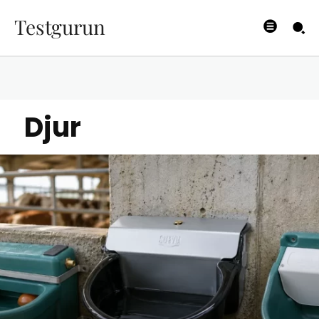
Testgurun
Djur