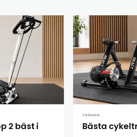
TRÄNING
p 2 bäst i
Bästa cykeltr