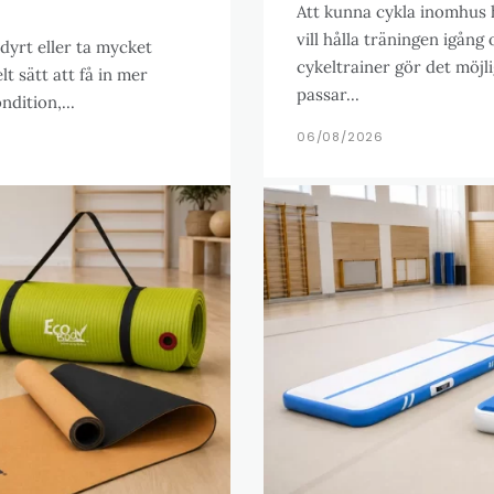
Att kunna cykla inomhus h
vill hålla träningen igång
dyrt eller ta mycket
cykeltrainer gör det möjl
t sätt att få in mer
passar...
dition,...
06/08/2026