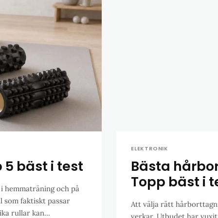
ELEKTRONIK
5 bäst i test
Bästa hårbo
Topp bäst i t
de i hemmaträning och på
ll som faktiskt passar
Att välja rätt hårborttagn
ka rullar kan...
verkar. Utbudet har vuxi