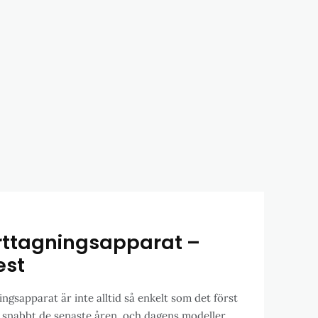
rttagningsapparat –
est
ingsapparat är inte alltid så enkelt som det först
t snabbt de senaste åren, och dagens modeller