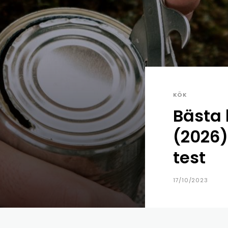
KÖK
Bästa
(2026)
test
17/10/2023