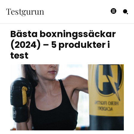
produkter i test
Testgurun
23/07/2023
Bästa boxningssäckar
(2024) – 5 produkter i
test