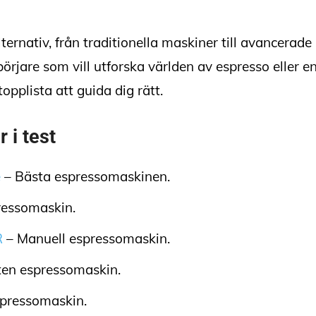
lternativ, från traditionella maskiner till avancera
örjare som vill utforska världen av espresso eller e
pplista att guida dig rätt.
 i test
e
– Bästa espressomaskinen.
ressomaskin.
R
– Manuell espressomaskin.
ten espressomaskin.
spressomaskin.