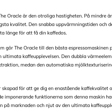
e Oracle är den otroliga hastigheten. På mindre ä
ögsta kvalitet. Den snabba uppvärmningstiden och d
ta länge för att få din kaffedos.
om gör The Oracle till den bästa espressomaskinen
en ultimata kaffeupplevelsen. Den dubbla värmeelem
xtraktion, medan den automatiska mjölktexturisering
skapad för att ge dig en enastående kaffekvalitet o
 de imponerande funktionerna som denna maskin har 
 på marknaden och njut av den ultimata kaffeupplev