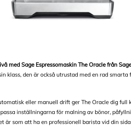
 nivå med Sage Espressomaskin The Oracle från Sag
sin klass, den är också utrustad med en rad smarta 
omatisk eller manuell drift ger The Oracle dig full k
assa inställningarna för malning av bönor, påfyllni
et är som att ha en professionell barista vid din sid