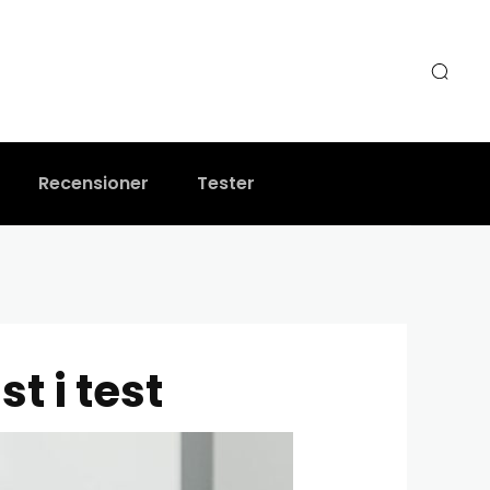
5 bäst i test
Recensioner
Tester
t i test