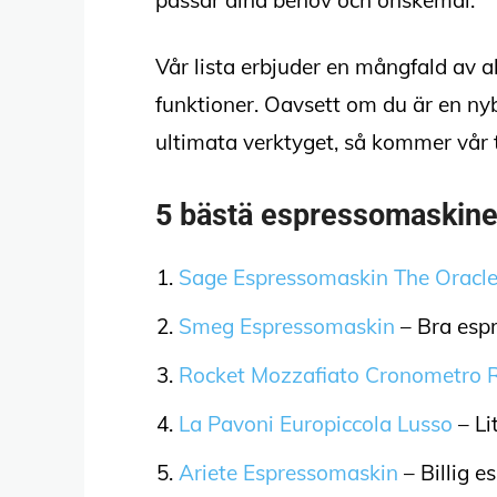
passar dina behov och önskemål.
Vår lista erbjuder en mångfald av a
funktioner. Oavsett om du är en nyb
ultimata verktyget, så kommer vår to
5 bästä espressomaskiner
Sage Espressomaskin The Oracl
Smeg Espressomaskin
– Bra esp
Rocket Mozzafiato Cronometro 
La Pavoni Europiccola Lusso
– Li
Ariete Espressomaskin
– Billig e