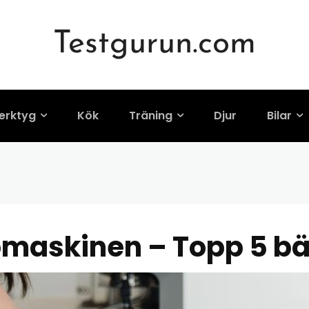
Testgurun.com
somaskinen – Topp 
erktyg
Kök
Träning
Djur
Bilar
maskinen – Topp 5 bäs