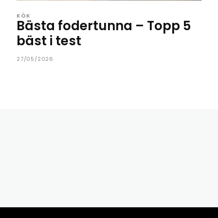
KÖK
Bästa fodertunna – Topp 5
bäst i test
27/05/2026