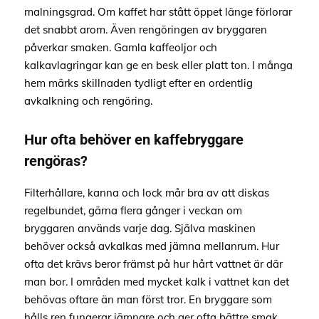
malningsgrad. Om kaffet har stått öppet länge förlorar
det snabbt arom. Även rengöringen av bryggaren
påverkar smaken. Gamla kaffeoljor och
kalkavlagringar kan ge en besk eller platt ton. I många
hem märks skillnaden tydligt efter en ordentlig
avkalkning och rengöring.
Hur ofta behöver en kaffebryggare
rengöras?
Filterhållare, kanna och lock mår bra av att diskas
regelbundet, gärna flera gånger i veckan om
bryggaren används varje dag. Själva maskinen
behöver också avkalkas med jämna mellanrum. Hur
ofta det krävs beror främst på hur hårt vattnet är där
man bor. I områden med mycket kalk i vattnet kan det
behövas oftare än man först tror. En bryggare som
hålls ren fungerar jämnare och ger ofta bättre smak.