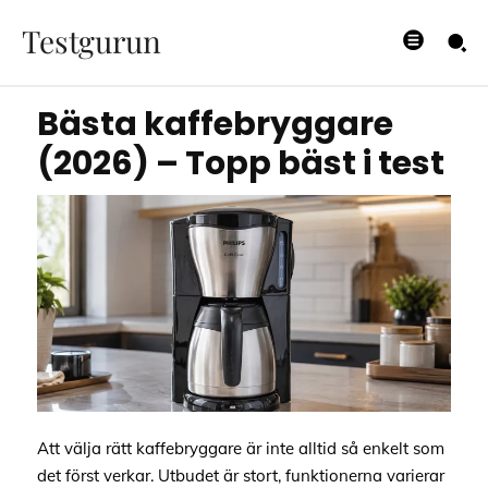
i test
Testgurun
29/05/2026
Bästa kaffebryggare
(2026) – Topp bäst i test
Att välja rätt kaffebryggare är inte alltid så enkelt som
det först verkar. Utbudet är stort, funktionerna varierar