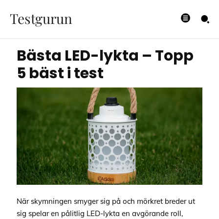
Topp 5 bäst i test
Testgurun
30/12/2025
Bästa LED-lykta – Topp
5 bäst i test
När skymningen smyger sig på och mörkret breder ut
sig spelar en pålitlig LED-lykta en avgörande roll,