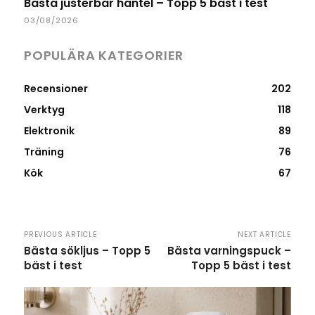
Bästa justerbar hantel – Topp 5 bäst i test
03/08/2026
POPULÄRA KATEGORIER
Recensioner
202
Verktyg
118
Elektronik
89
Träning
76
Kök
67
PREVIOUS ARTICLE
NEXT ARTICLE
Bästa sökljus – Topp 5
Bästa varningspuck –
bäst i test
Topp 5 bäst i test