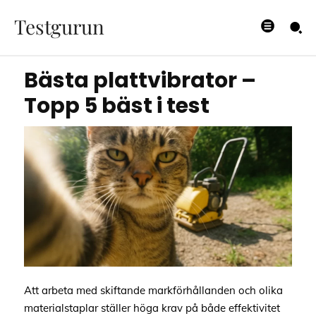
– Topp 5 bäst i test
Testgurun
25/08/2025
Bästa plattvibrator –
Topp 5 bäst i test
Att arbeta med skiftande markförhållanden och olika
materialstaplar ställer höga krav på både effektivitet