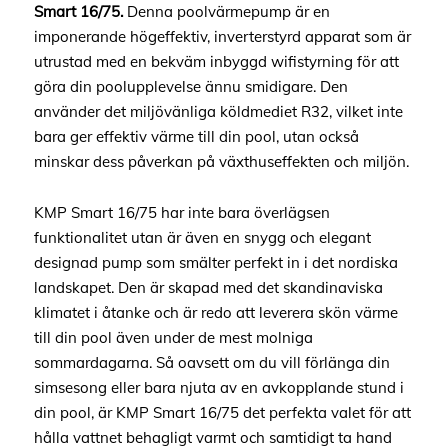
Smart 16/75.
Denna poolvärmepump är en
imponerande högeffektiv, inverterstyrd apparat som är
utrustad med en bekväm inbyggd wifistyrning för att
göra din poolupplevelse ännu smidigare. Den
använder det miljövänliga köldmediet R32, vilket inte
bara ger effektiv värme till din pool, utan också
minskar dess påverkan på växthuseffekten och miljön.
KMP Smart 16/75 har inte bara överlägsen
funktionalitet utan är även en snygg och elegant
designad pump som smälter perfekt in i det nordiska
landskapet. Den är skapad med det skandinaviska
klimatet i åtanke och är redo att leverera skön värme
till din pool även under de mest molniga
sommardagarna. Så oavsett om du vill förlänga din
simsesong eller bara njuta av en avkopplande stund i
din pool, är KMP Smart 16/75 det perfekta valet för att
hålla vattnet behagligt varmt och samtidigt ta hand