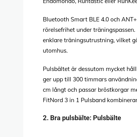
Endomondo, Runtastic eller RunKee
Bluetooth Smart BLE 4.0 och ANT+ er
rörelsefrihet under träningspassen. 
enklare träningsutrustning, vilket 
utomhus.
Pulsbältet är dessutom mycket hållb
ger upp till 300 timmars användning
cm långt och passar bröstkorgar me
FitNord 3 in 1 Pulsband kombinerar
2.
Bra pulsbälte
: Pulsbälte