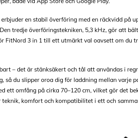
per, både via App Store och Google Play.
bjuder en stabil överföring med en räckvidd på upp t
Den tredje överföringstekniken, 5,3 kHz, gör att bäl
gör FitNord 3 in 1 till ett utmärkt val oavsett om d
art – det är stänksäkert och tål att användas i regn
, så du slipper oroa dig för laddning mellan varje p
d ett omfång på cirka 70–120 cm, vilket gör det be
 teknik, komfort och kompatibilitet i ett och samm