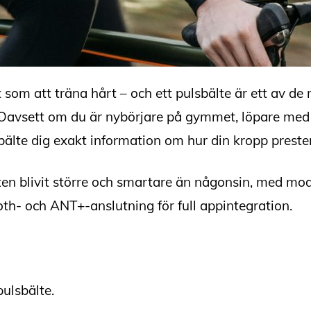
t som att träna hårt – och ett pulsbälte är ett av de 
t. Oavsett om du är nybörjare på gymmet, löpare med l
sbälte dig exakt information om hur din kropp prestera
en blivit större och smartare än någonsin, med mode
oth- och ANT+-anslutning för full appintegration.
ulsbälte.