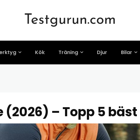
Testgurun.com
te (2026) – Topp 5 
erktyg
Kök
Träning
Djur
Bilar
 (2026) – Topp 5 bäst i