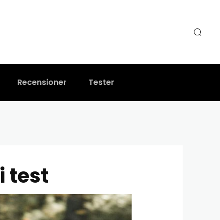
bäst i test
Recensioner
Tester
 test