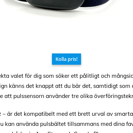
Kolla pris!
kta valet för dig som söker ett pålitligt och mångsidi
gn känns det knappt att du bär det, samtidigt som 
e att pulssensorn använder tre olika överföringstekn
– är det kompatibelt med ett brett urval av smarta
 du kan använda pulsbältet tillsammans med dina f