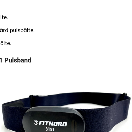
lte.
ärd pulsbälte.
älte.
n 1 Pulsband