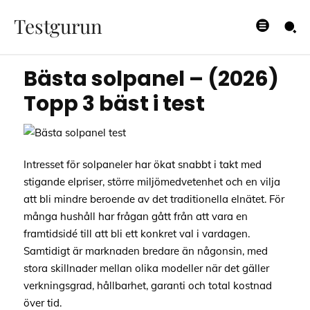
i test
Testgurun
02/04/2026
Bästa solpanel – (2026)
Topp 3 bäst i test
Intresset för solpaneler har ökat snabbt i takt med
stigande elpriser, större miljömedvetenhet och en vilja
att bli mindre beroende av det traditionella elnätet. För
många hushåll har frågan gått från att vara en
framtidsidé till att bli ett konkret val i vardagen.
Samtidigt är marknaden bredare än någonsin, med
stora skillnader mellan olika modeller när det gäller
verkningsgrad, hållbarhet, garanti och total kostnad
över tid.