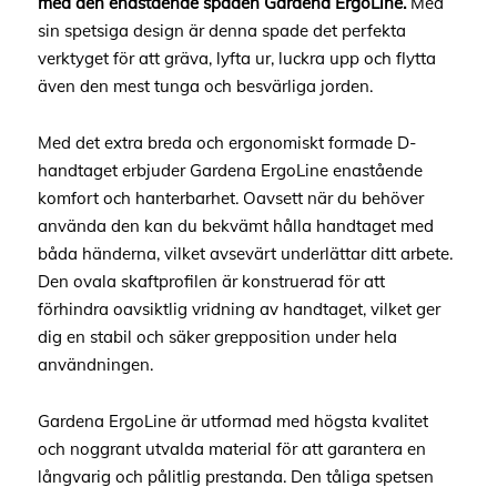
med den enastående spaden Gardena ErgoLine.
Med
sin spetsiga design är denna spade det perfekta
verktyget för att gräva, lyfta ur, luckra upp och flytta
även den mest tunga och besvärliga jorden.
Med det extra breda och ergonomiskt formade D-
handtaget erbjuder Gardena ErgoLine enastående
komfort och hanterbarhet. Oavsett när du behöver
använda den kan du bekvämt hålla handtaget med
båda händerna, vilket avsevärt underlättar ditt arbete.
Den ovala skaftprofilen är konstruerad för att
förhindra oavsiktlig vridning av handtaget, vilket ger
dig en stabil och säker grepposition under hela
användningen.
Gardena ErgoLine är utformad med högsta kvalitet
och noggrant utvalda material för att garantera en
långvarig och pålitlig prestanda. Den tåliga spetsen