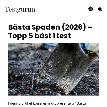
bäst i test
Testgurun
07/08/2023
Bästa Spaden (2026) –
Topp 5 bäst i test
I denna artikel kommer vi att presentera ”Bästa