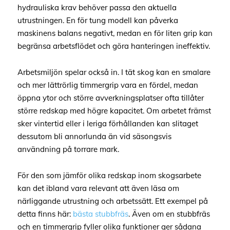
hydrauliska krav behöver passa den aktuella
utrustningen. En för tung modell kan påverka
maskinens balans negativt, medan en för liten grip kan
begränsa arbetsflödet och göra hanteringen ineffektiv.
Arbetsmiljön spelar också in. I tät skog kan en smalare
och mer lättrörlig timmergrip vara en fördel, medan
öppna ytor och större avverkningsplatser ofta tillåter
större redskap med högre kapacitet. Om arbetet främst
sker vintertid eller i leriga förhållanden kan slitaget
dessutom bli annorlunda än vid säsongsvis
användning på torrare mark.
För den som jämför olika redskap inom skogsarbete
kan det ibland vara relevant att även läsa om
närliggande utrustning och arbetssätt. Ett exempel på
detta finns här:
bästa stubbfräs
. Även om en stubbfräs
och en timmergrip fyller olika funktioner ger sådana