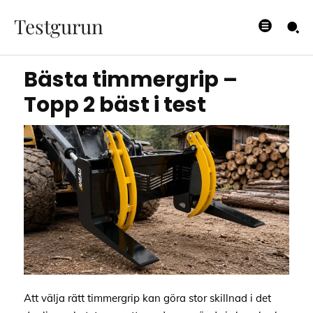
– Topp 2 bäst i test
Testgurun
11/06/2026
Bästa timmergrip –
Topp 2 bäst i test
Att välja rätt timmergrip kan göra stor skillnad i det