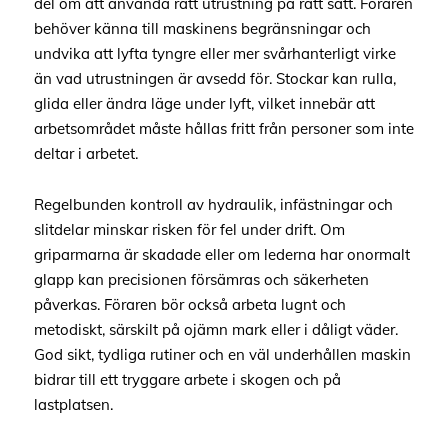
del om att använda rätt utrustning på rätt sätt. Föraren
behöver känna till maskinens begränsningar och
undvika att lyfta tyngre eller mer svårhanterligt virke
än vad utrustningen är avsedd för. Stockar kan rulla,
glida eller ändra läge under lyft, vilket innebär att
arbetsområdet måste hållas fritt från personer som inte
deltar i arbetet.
Regelbunden kontroll av hydraulik, infästningar och
slitdelar minskar risken för fel under drift. Om
griparmarna är skadade eller om lederna har onormalt
glapp kan precisionen försämras och säkerheten
påverkas. Föraren bör också arbeta lugnt och
metodiskt, särskilt på ojämn mark eller i dåligt väder.
God sikt, tydliga rutiner och en väl underhållen maskin
bidrar till ett tryggare arbete i skogen och på
lastplatsen.