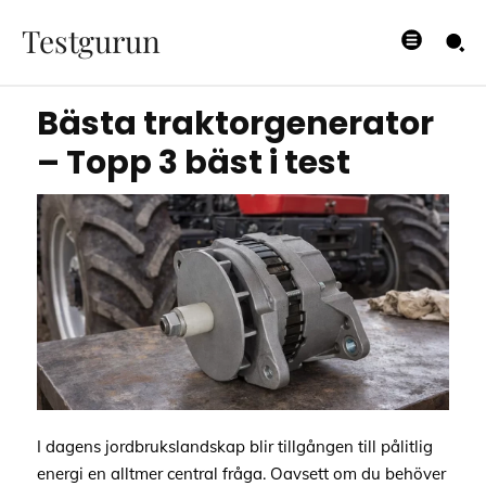
Topp 3 bäst i test
Testgurun
22/03/2026
Bästa traktorgenerator
– Topp 3 bäst i test
I dagens jordbrukslandskap blir tillgången till pålitlig
energi en alltmer central fråga. Oavsett om du behöver