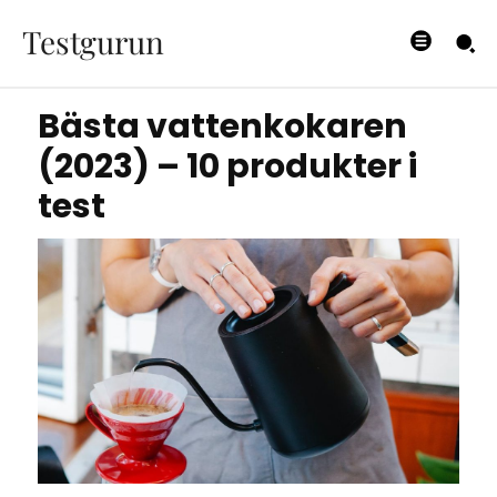
produkter i test
Testgurun
27/06/2023
Bästa vattenkokaren
(2023) – 10 produkter i
test