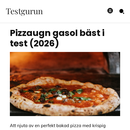
bäst i test (2026)
Testgurun
14/03/2024
Pizzaugn gasol bäst i
test (2026)
Att njuta av en perfekt bakad pizza med krispig