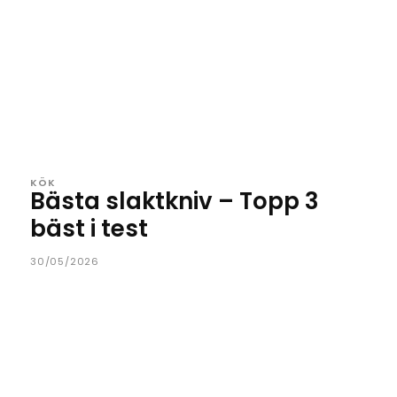
KÖK
Bästa slaktkniv – Topp 3
bäst i test
30/05/2026