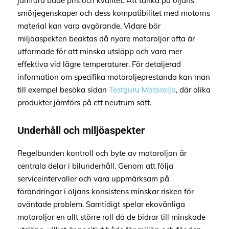
jämföra både pris och kvalitet. Att tänka på oljans
smörjegenskaper och dess kompatibilitet med motorns
material kan vara avgörande. Vidare bör
miljöaspekten beaktas då nyare motoroljor ofta är
utformade för att minska utsläpp och vara mer
effektiva vid lägre temperaturer. För detaljerad
information om specifika motoroljeprestanda kan man
till exempel besöka sidan
Testguru Motorolja
, där olika
produkter jämförs på ett neutrum sätt.
Underhåll och miljöaspekter
Regelbunden kontroll och byte av motoroljan är
centrala delar i bilunderhåll. Genom att följa
serviceintervaller och vara uppmärksam på
förändringar i oljans konsistens minskar risken för
oväntade problem. Samtidigt spelar ekovänliga
motoroljor en allt större roll då de bidrar till minskade