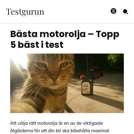
Topp 5 bäst i test
Testgurun
29/08/2025
Bästa motorolja – Topp
5 bäst i test
Att välja rätt motorolja är en av de viktigaste
åtgärderna för att din bil ska bibehålla maximal