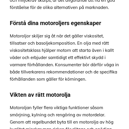
och miljökrav skärps, är det avgörande att ha en god
förståelse för de olika alternativen på marknaden.
Förstå dina motoroljers egenskaper
Motoroljor skiljer sig åt när det gäller viskositet,
tillsatser och basoljekomposition. En olja med rätt
viskositetsklass hjälper motorn att starta även i kallt
väder och erbjuder samtidigt ett effektivt skydd i
varmare förhållanden. Konsumenter bör därför väga in
både tillverkarens rekommendationer och de specifika
förhållanden som gäller för körningen.
Vikten av rätt motorolja
Motoroljan fyller flera viktiga funktioner såsom
smörjning, kylning och rengöring av motordelar.
Genom att regelbundet byta till en motorolja av hög