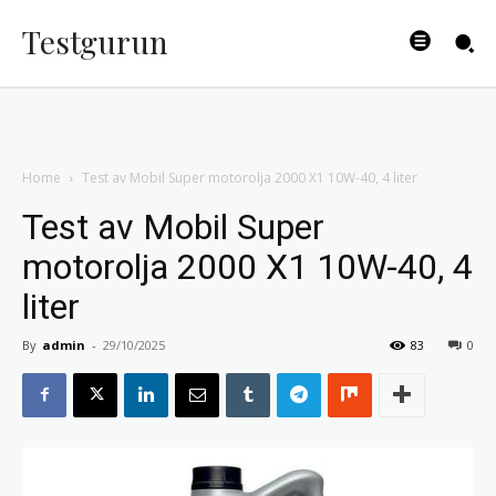
Testgurun
Home
Test av Mobil Super motorolja 2000 X1 10W-40, 4 liter
Test av Mobil Super
motorolja 2000 X1 10W-40, 4
liter
By
admin
-
29/10/2025
83
0