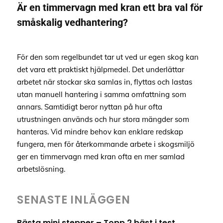
Är en timmervagn med kran ett bra val för
småskalig vedhantering?
För den som regelbundet tar ut ved ur egen skog kan
det vara ett praktiskt hjälpmedel. Det underlättar
arbetet när stockar ska samlas in, flyttas och lastas
utan manuell hantering i samma omfattning som
annars. Samtidigt beror nyttan på hur ofta
utrustningen används och hur stora mängder som
hanteras. Vid mindre behov kan enklare redskap
fungera, men för återkommande arbete i skogsmiljö
ger en timmervagn med kran ofta en mer samlad
arbetslösning.
SENASTE INLÄGGEN
Bästa mini stepper – Topp 2 bäst i test