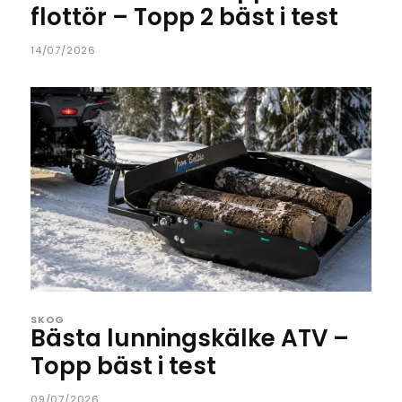
flottör – Topp 2 bäst i test
14/07/2026
SKOG
Bästa lunningskälke ATV –
Topp bäst i test
09/07/2026