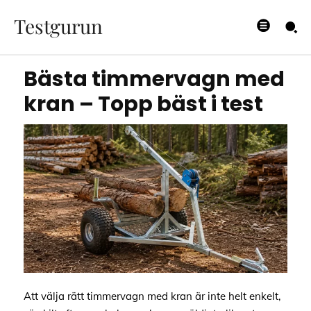
bäst i test
Testgurun
24/06/2026
Bästa timmervagn med
kran – Topp bäst i test
Att välja rätt timmervagn med kran är inte helt enkelt,