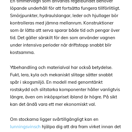
En timmervagn som används regelbundet behöver
löpande underhåll för att fortsätta fungera tillförlitligt.
Smörjpunkter, hydraulslangar, leder och hjullager bör
kontrolleras med jämna mellanrum. Konstruktioner
som är lätta att serva sparar både tid och pengar över
tid. Det gäller särskilt för den som använder vagnen
under intensiva perioder när driftstopp snabbt blir
kostsamma.
Ytbehandling och materialval har också betydelse.
Fukt, lera, kyla och mekaniskt slitage sätter snabbt
spår i skogsmiljö. En modell med genomtänkt
rostskydd och slitstarka komponenter håller vanligtvis
längre, även om inköpspriset ibland är högre. På sikt
kan det ändå vara ett mer ekonomiskt val.
Om stockarna ligger svårtillgängligt kan en
lunningsvinsch
hjälpa dig att dra fram virket innan det