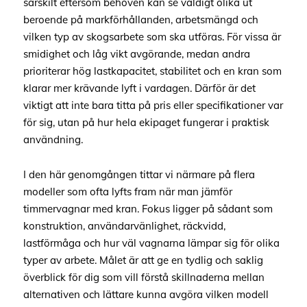
särskilt eftersom behoven kan se väldigt olika ut
beroende på markförhållanden, arbetsmängd och
vilken typ av skogsarbete som ska utföras. För vissa är
smidighet och låg vikt avgörande, medan andra
prioriterar hög lastkapacitet, stabilitet och en kran som
klarar mer krävande lyft i vardagen. Därför är det
viktigt att inte bara titta på pris eller specifikationer var
för sig, utan på hur hela ekipaget fungerar i praktisk
användning.
I den här genomgången tittar vi närmare på flera
modeller som ofta lyfts fram när man jämför
timmervagnar med kran. Fokus ligger på sådant som
konstruktion, användarvänlighet, räckvidd,
lastförmåga och hur väl vagnarna lämpar sig för olika
typer av arbete. Målet är att ge en tydlig och saklig
överblick för dig som vill förstå skillnaderna mellan
alternativen och lättare kunna avgöra vilken modell