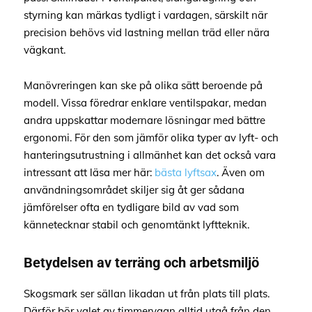
styrning kan märkas tydligt i vardagen, särskilt när
precision behövs vid lastning mellan träd eller nära
vägkant.
Manövreringen kan ske på olika sätt beroende på
modell. Vissa föredrar enklare ventilspakar, medan
andra uppskattar modernare lösningar med bättre
ergonomi. För den som jämför olika typer av lyft- och
hanteringsutrustning i allmänhet kan det också vara
intressant att läsa mer här:
bästa lyftsax
. Även om
användningsområdet skiljer sig åt ger sådana
jämförelser ofta en tydligare bild av vad som
kännetecknar stabil och genomtänkt lyftteknik.
Betydelsen av terräng och arbetsmiljö
Skogsmark ser sällan likadan ut från plats till plats.
Därför bör valet av timmervagn alltid utgå från den