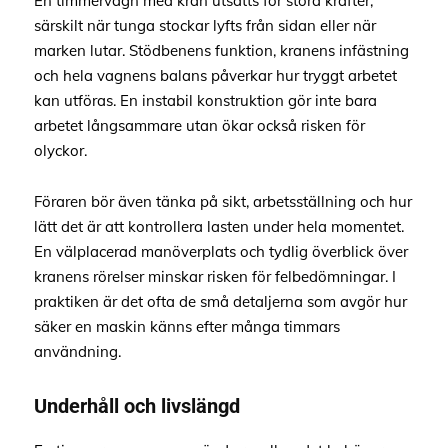
En timmervagn med kran utsätts för stora krafter,
särskilt när tunga stockar lyfts från sidan eller när
marken lutar. Stödbenens funktion, kranens infästning
och hela vagnens balans påverkar hur tryggt arbetet
kan utföras. En instabil konstruktion gör inte bara
arbetet långsammare utan ökar också risken för
olyckor.
Föraren bör även tänka på sikt, arbetsställning och hur
lätt det är att kontrollera lasten under hela momentet.
En välplacerad manöverplats och tydlig överblick över
kranens rörelser minskar risken för felbedömningar. I
praktiken är det ofta de små detaljerna som avgör hur
säker en maskin känns efter många timmars
användning.
Underhåll och livslängd