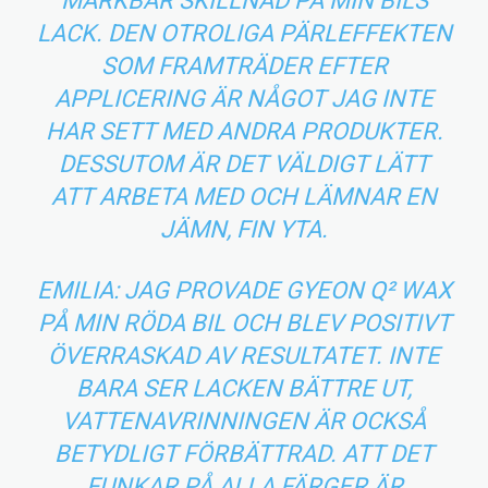
MÄRKBAR SKILLNAD PÅ MIN BILS
LACK. DEN OTROLIGA PÄRLEFFEKTEN
SOM FRAMTRÄDER EFTER
APPLICERING ÄR NÅGOT JAG INTE
HAR SETT MED ANDRA PRODUKTER.
DESSUTOM ÄR DET VÄLDIGT LÄTT
ATT ARBETA MED OCH LÄMNAR EN
JÄMN, FIN YTA.
EMILIA: JAG PROVADE GYEON Q² WAX
PÅ MIN RÖDA BIL OCH BLEV POSITIVT
ÖVERRASKAD AV RESULTATET. INTE
BARA SER LACKEN BÄTTRE UT,
VATTENAVRINNINGEN ÄR OCKSÅ
BETYDLIGT FÖRBÄTTRAD. ATT DET
FUNKAR PÅ ALLA FÄRGER ÄR