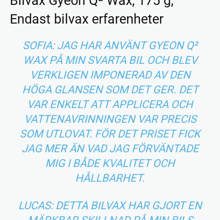
Bilvax Gyeon Q² Wax, 175 g,
Endast bilvax erfarenheter
SOFIA: JAG HAR ANVÄNT GYEON Q²
WAX PÅ MIN SVARTA BIL OCH BLEV
VERKLIGEN IMPONERAD AV DEN
HÖGA GLANSEN SOM DET GER. DET
VAR ENKELT ATT APPLICERA OCH
VATTENAVRINNINGEN VAR PRECIS
SOM UTLOVAT. FÖR DET PRISET FICK
JAG MER ÄN VAD JAG FÖRVÄNTADE
MIG I BÅDE KVALITET OCH
HÅLLBARHET.
LUCAS: DETTA BILVAX HAR GJORT EN