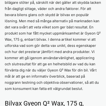
bilägare stöter på, särskilt när det gäller att skydda lacken
från dagligt slitage, väder och andra faktorer. För att
bevara bilens glans och skydd är bilvax en populär
lösning. Men med så många alternativ på marknaden kan
det vara svårt att veta vilket som ger bäst resultat. En
produkt som har fått mycket uppmärksamhet är Gyeon Q²
Wax, 175 g, enbart bilvax. I denna artikel kommer vi att
utforska vad som gör detta vax unikt, dess egenskaper
och hur det presterar jämfört med andra produkter. Vi
kommer att gå igenom användarvänlighet, applicering
och slutresultat för att ge en helhetsbild av vad du kan
förvänta dig när du väljer Gyeon Q² Wax för din bil. Vårt
mål är att ge en informativ överblick, baserad på
noggrann testning och objektiva observationer, så att du
som konsument kan fatta ett välgrundat beslut.
Bilvax Gyeon Q² Wax, 175 g,