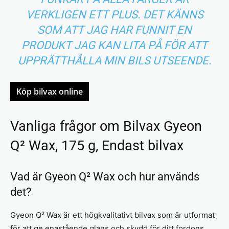
VERKLIGEN ETT PLUS. DET KÄNNS
SOM ATT JAG HAR FUNNIT EN
PRODUKT JAG KAN LITA PÅ FÖR ATT
UPPRÄTTHÅLLA MIN BILS UTSEENDE.
Köp bilvax online
Vanliga frågor om Bilvax Gyeon
Q² Wax, 175 g, Endast bilvax
Vad är Gyeon Q² Wax och hur används
det?
Gyeon Q² Wax är ett högkvalitativt bilvax som är utformat
för att ge enastående glans och skydd för ditt fordons