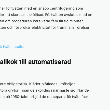
ner förtvätten med en snabb centrifugering som
följer ett skonsamt sköljbad. Förtvätten avslutas med en
n om proceduren bara varar fem till tio minuter
tten och förbrukar elektricitet för trummans rörelser
örtvättsmedlen!
tallkok till automatiserad
dre obligatorisk. Kläder blötlades i träbaljor,
ora grytor innan de sköljdes i närmaste sjö. När de
m på 1950-talet erbjöd de ett separat förtvättsfack