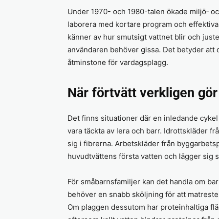
Under 1970- och 1980-talen ökade miljö‐ o
laborera med kortare program och effektiva
känner av hur smutsigt vattnet blir och just
användaren behöver gissa. Det betyder att den
åtminstone för vardagsplagg.
När förtvätt verkligen gör
Det finns situationer där en inledande cykel
vara täckta av lera och barr. Idrottskläder f
sig i fibrerna. Arbetskläder från byggarbe
huvudtvättens första vatten och lägger sig 
För småbarnsfamiljer kan det handla om bar
behöver en snabb sköljning för att matreste
Om plaggen dessutom har proteinhaltiga fläck