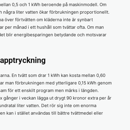
r mellan 0,5 och 1 kWh beroende på maskinmodell. Om
h några liter vatten ökar förbrukningen proportionellt.
a över förtvätten om kläderna inte är synbart
ar per månad i ett hushåll som tvättar ofta. Om man
andet blir energibesparingen betydande och motsvarar
apptryckning
trarna. En tvätt som drar 1 kWh kan kosta mellan 0,60
kar man förbrukningen med ytterligare 0,15 kWh genom
ygsam för ett enskilt program men märks i längden.
x gånger i veckan lägga ut drygt 90 kronor extra per år
hundratal liter vatten. Det rör sig inte om enorma
kan i stället användas till bättre tvättmedel eller