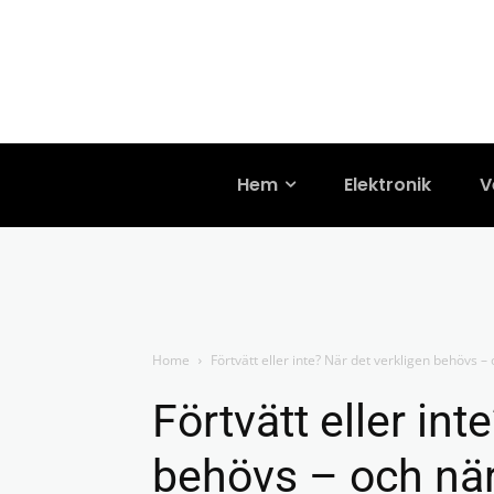
Hem
Elektronik
V
Home
Förtvätt eller inte? När det verkligen behövs – 
Förtvätt eller int
behövs – och när