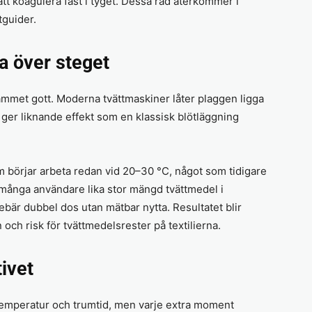
att koagulera fast i tyget. Dessa råd återkommer i
tguider.
a över steget
mmet gott. Moderna tvättmaskiner låter plaggen ligga
 ger liknande effekt som en klassisk blötläggning
m börjar arbeta redan vid 20–30 °C, något som tidigare
r många användare lika stor mängd tvättmedel i
nebär dubbel dos utan mätbar nytta. Resultatet blir
ch risk för tvättmedelsrester på textilierna.
ivet
m temperatur och trumtid, men varje extra moment