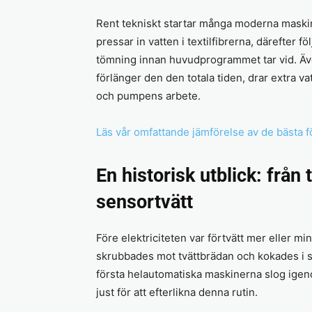
Rent tekniskt startar många moderna maski
pressar in vatten i textilfibrerna, därefter 
tömning innan huvudprogrammet tar vid. Äve
förlänger den den totala tiden, drar extra va
och pumpens arbete.
Läs vår omfattande jämförelse av de bästa f
En historisk utblick: från 
sensortvätt
Före elektriciteten var förtvätt mer eller min
skrubbades mot tvättbrädan och kokades i st
första helautomatiska maskinerna slog igeno
just för att efterlikna denna rutin.