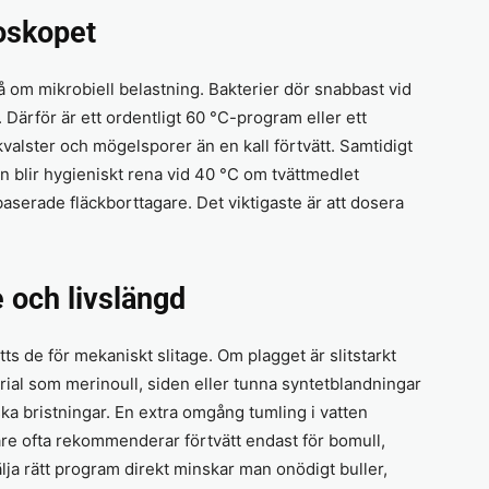
oskopet
å om mikrobiell belastning. Bakterier dör snabbast vid
Därför är ett ordentligt 60 °C-program eller ett
valster och mögelsporer än en kall förtvätt. Samtidigt
an blir hygieniskt rena vid 40 °C om tvättmedlet
aserade fläckborttagare. Det viktigaste är att dosera
e och livslängd
tts de för mekaniskt slitage. Om plagget är slitstarkt
ial som merinoull, siden eller tunna syntetblandningar
ska bristningar. En extra omgång tumling i vatten
are ofta rekommenderar förtvätt endast för bomull,
lja rätt program direkt minskar man onödigt buller,