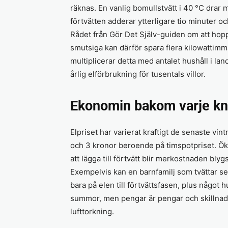
räknas. En vanlig bomullstvätt i 40 °C dra
förtvätten adderar ytterligare tio minuter oc
Rådet från Gör Det Själv-guiden om att hopp
smutsiga kan därför spara flera kilowattimm
multiplicerar detta med antalet hushåll i l
årlig elförbrukning för tusentals villor.
Ekonomin bakom varje kn
Elpriset har varierat kraftigt de senaste vin
och 3 kronor beroende på timspotpriset. Ö
att lägga till förtvätt blir merkostnaden bl
Exempelvis kan en barnfamilj som tvättar se
bara på elen till förtvättsfasen, plus något 
summor, men pengar är pengar och skillnaden 
lufttorkning.