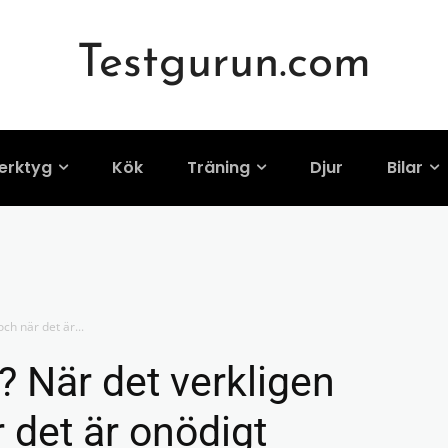
Testgurun.com
erktyg
Kök
Träning
Djur
Bilar
och när det är...
e? När det verkligen
 det är onödigt