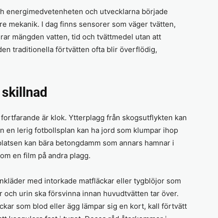
ch energimedvetenheten och utvecklarna började
re mekanik. I dag finns sensorer som väger tvätten,
erar mängden vatten, tid och tvättmedel utan att
 traditionella förtvätten ofta blir överflödig,
 skillnad
 fortfarande är klok. Ytterplagg från skogsutflykten kan
rån en lerig fotbollsplan kan ha jord som klumpar ihop
tsplatsen kan bära betongdamm som annars hamnar i
som en film på andra plagg.
nkläder med intorkade matfläckar eller tygblöjor som
r och urin ska försvinna innan huvudtvätten tar över.
ar som blod eller ägg lämpar sig en kort, kall förtvätt