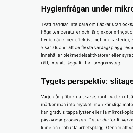
Hygienfrågan under mikr
Tvätt handlar inte bara om fläckar utan ocks
höga temperaturer och lång exponeringstid. 
hygienläge mer effektivt mot hudbakterier, k
visar studier att de flesta vardagsplagg red
innehåller blekmedelsaktivatorer eller syreb
rätt, inte att lägga till fler programsteg.
Tygets perspektiv: slitag
Varje gång fibrerna skakas runt i vatten utsä
märker man inte mycket, men känsliga mater
kan gradvis tappa lyster eller få mikroskopi
påskyndar processen. Det är därför tillverk
linne och robusta arbetsplagg. Genom att vä