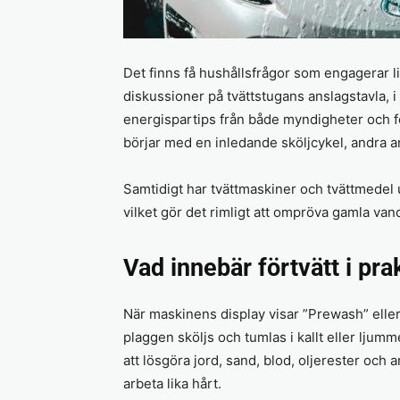
Det finns få hushållsfrågor som engagerar l
diskussioner på tvättstugans anslagstavla, i
energispartips från både myndigheter och för
börjar med en inledande skölj­cykel, andra an
Samtidigt har tvättmaskiner och tvättmedel 
vilket gör det rimligt att ompröva gamla vano
Vad innebär förtvätt i pra
När maskinens display visar ”Prewash” eller
plaggen sköljs och tumlas i kallt eller ljumm
att lösgöra jord, sand, blod, oljerester och
arbeta lika hårt.