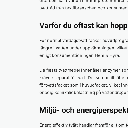
eftersom kallt vatten hindrar proteiner från 
tvättråd från textilbranschen och konsumen
Varför du oftast kan hopp
För normal vardagstvätt räcker huvudprogra
längre i vatten under uppvärmningen, vilket
enligt konsumenttidningen Hem & Hyra.
De flesta tvättmedel innehåller enzymer so
krävde separat förtvätt. Dessutom tillsätte
förtvättsfacket som i huvudfacket, vilket in
onödig kemikaliebelastning på vattendragen o
Miljö- och energiperspekt
Energieffektiv tvätt handlar framför allt o