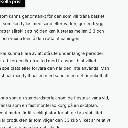
Kolla pris!
som känns genomtänkt för den som vill träna basket
, som kan fyllas med sand eller vatten, ger en trygg
ttar särskilt att höjden kan justeras mellan 2,3 och
e och vuxna kan få den rätta utmaningen.
rkar kunna klara av att stå ute under längre perioder
r att korgen är utrustad med transporthjul vilket
yta spelplats eller förvara den när den inte används. Man
rst när man fyllt basen med sand, men det är enkelt att
nns som en standardstorlek som de flesta är vana vid,
änsla som en fast monterad korg på en skolplan.
imeter, är tillräckligt stor för att ge bra stabilitet
r produkten är tom väger den 33 kilo vilket är relativt
l en plats där man har golvskydd.