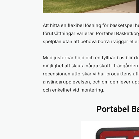
Att hitta en flexibel lösning för basketsp
förutsättningar varierar. Portabel Basketkor
spelplan utan att behöva borra i väggar ell
Med justerbar höjd och en fyllbar bas blir 
möjlighet att skjuta några skott i trädgården 
recensionen utforskar vi hur produktens ut
användarupplevelsen, och om den lever upp ti
och enkelhet vid montering.
Portabel B