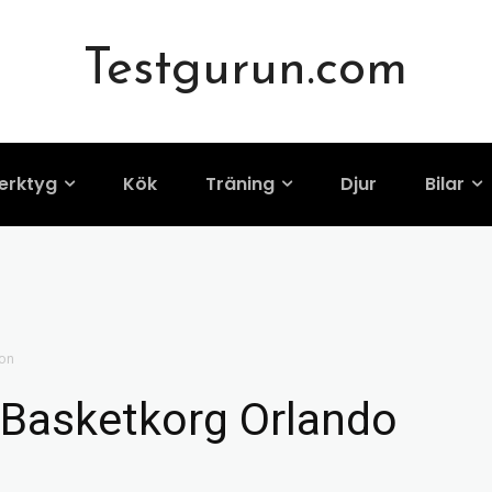
Testgurun.com
erktyg
Kök
Träning
Djur
Bilar
ion
 Basketkorg Orlando