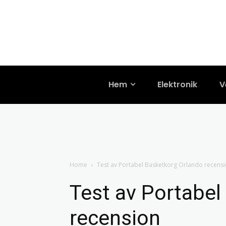
Hem
Elektronik
V
Home
Test av Portabel Basketkorg Orlando recens
Test av Portabel
recension