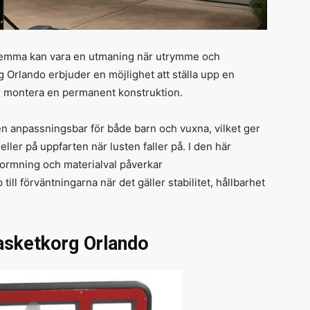
el hemma kan vara en utmaning när utrymme och
g Orlando erbjuder en möjlighet att ställa upp en
er montera en permanent konstruktion.
den anpassningsbar för både barn och vuxna, vilket ger
eller på uppfarten när lusten faller på. I den här
formning och materialval påverkar
ll förväntningarna när det gäller stabilitet, hållbarhet
asketkorg Orlando