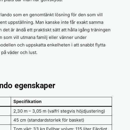
ando som en genomtänkt lösning för den som vill
anent uppställning. Man kanske inte får exakt samma
et är ändå ett praktiskt sätt att hålla igång träningen
n som vill utmana familj eller vänner under
odellen och uppskatta enkelheten i att snabbt flytta
 på väder och lust.
ando egenskaper
Specifikation
2,30 m – 3,05 m (valfri stegvis höjdjustering)
45 cm (standardstorlek för basket)
Tom vikt: 33 kg Fyllbar volym: 115 liter Färdigt