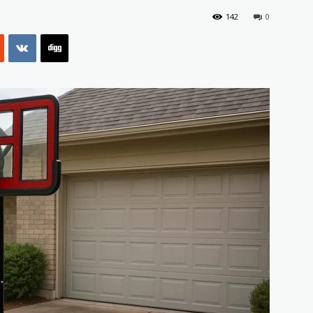
142
0