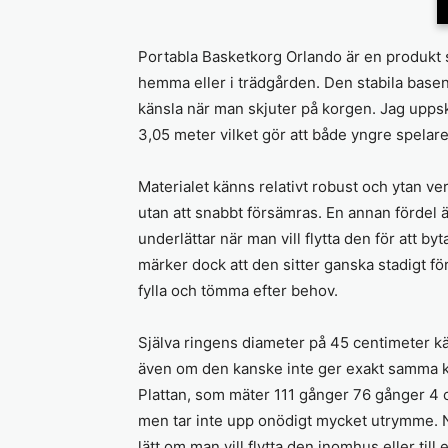
Portabla Basketkorg Orlando är en produkt 
hemma eller i trädgården. Den stabila basen
känsla när man skjuter på korgen. Jag uppska
3,05 meter vilket gör att både yngre spelar
Materialet känns relativt robust och ytan ve
utan att snabbt försämras. En annan fördel ä
underlättar när man vill flytta den för att b
märker dock att den sitter ganska stadigt fö
fylla och tömma efter behov.
Själva ringens diameter på 45 centimeter kä
även om den kanske inte ger exakt samma k
Plattan, som mäter 111 gånger 76 gånger 4 cent
men tar inte upp onödigt mycket utrymme. Nä
lätt om man vill flytta den inomhus eller til