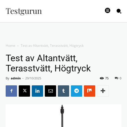
Testgurun
Home
Test av Altantvätt, Terasstvätt, Högtryck
Test av Altantvätt,
Terasstvätt, Högtryck
By
admin
-
29/10/2025
75
0