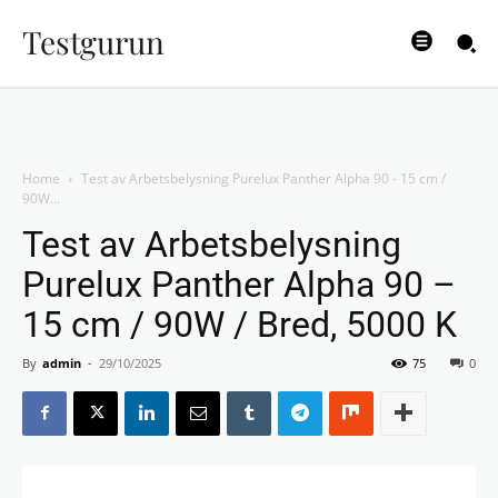
Testgurun
Home
Test av Arbetsbelysning Purelux Panther Alpha 90 - 15 cm /
90W...
Test av Arbetsbelysning
Purelux Panther Alpha 90 –
15 cm / 90W / Bred, 5000 K
By
admin
-
29/10/2025
75
0