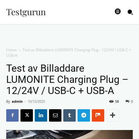
Testgurun
Home
Test av Billaddare LUMONITE Charging Plug - 12/24V / USB-C +
USB-A
Test av Billaddare
LUMONITE Charging Plug –
12/24V / USB-C + USB-A
By
admin
-
10/12/2025
58
0