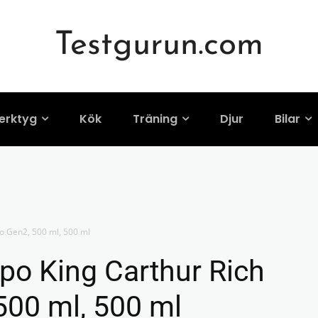
Testgurun.com
erktyg
Kök
Träning
Djur
Bilar
o Gen2, 500 ml, 500 ml
po King Carthur Rich
00 ml, 500 ml