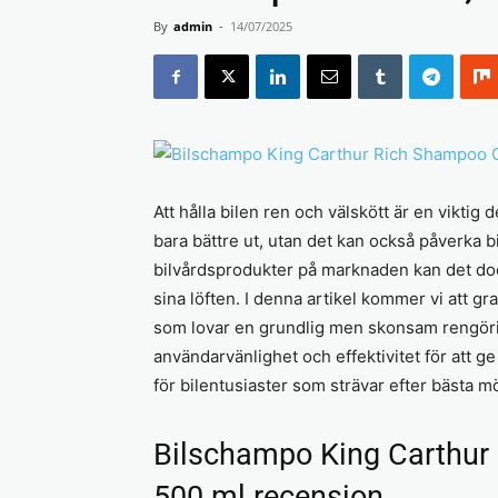
By
admin
-
14/07/2025
Att hålla bilen ren och välskött är en viktig 
bara bättre ut, utan det kan också påverka b
bilvårdsprodukter på marknaden kan det dock
sina löften. I denna artikel kommer vi att
som lovar en grundlig men skonsam rengörin
användarvänlighet och effektivitet för att g
för bilentusiaster som strävar efter bästa mö
Bilschampo King Carthur
500 ml recension