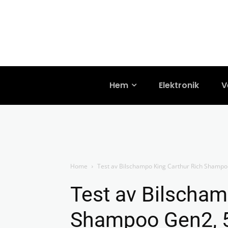
Hem
Elektronik
V
Home
Test av Bilschampo King Carthur Rich Shampo
Test av Bilscham
Shampoo Gen2, 5