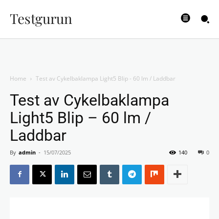
Testgurun
Home
Test av Cykelbaklampa Light5 Blip - 60 lm / Laddbar
Test av Cykelbaklampa
Light5 Blip – 60 lm /
Laddbar
By
admin
-
15/07/2025
140
0