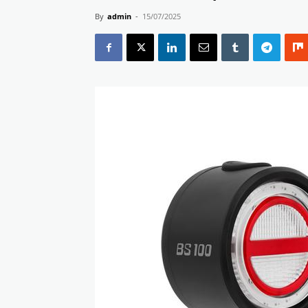
By
admin
-
15/07/2025