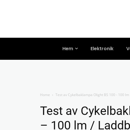
Hem
Elektronik
V
Home
Test av Cykelbaklampa Olight BS 100 - 100 lm
Test av Cykelbak
– 100 lm / Laddb