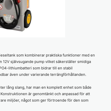
ieseltank som kombinerar praktiska funktioner med en
n 12V självsugande pump vilket säkerställer smidiga
PO4-lithiumbatteri som bidrar till en stabil
ändbar även under varierande terrängförhållanden.
eter lång slang, har man en komplett enhet som både
g. Konstruktionen är genomtänkt och anpassad för att
rare miljöer, något som ger förtroende för den som