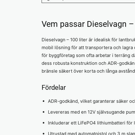
Vem passar Dieselvagn – 1
Dieselvagn – 100 liter är idealisk för lantb
mobil lösning för att transportera och lagr
för byggföretag som ofta arbetar i terräng d
dess robusta konstruktion och ADR-godkänn
bränsle säkert över korta och långa avstånd
Fördelar
ADR-godkänd, vilket garanterar säker och 
Levereras med en 12V självsugande pump
Inkluderar ett LiFePO4 lithiumbatteri för lå
Utrustad med automatpistol och 3 m slan