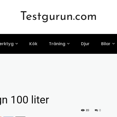
Testgurun.com
erktyg
Kök
Träning
Djur
Bilar
n 100 liter
89
0