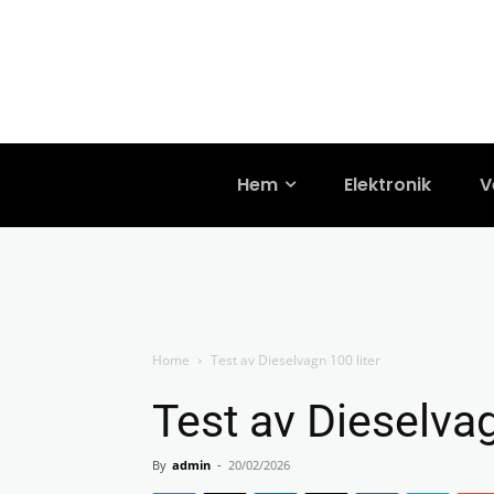
Hem
Elektronik
V
Home
Test av Dieselvagn 100 liter
Test av Dieselvag
By
admin
-
20/02/2026