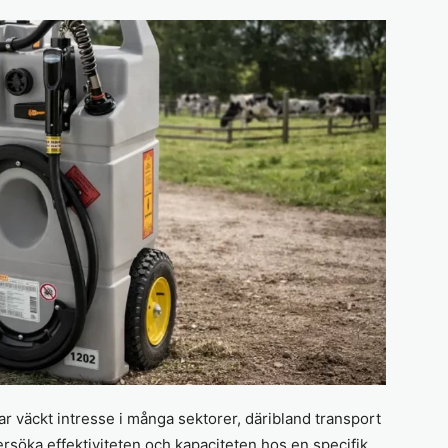
ar väckt intresse i många sektorer, däribland transport
ndersöka effektiviteten och kapaciteten hos en specifik