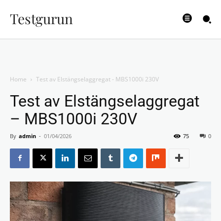
Testgurun
Home
Test av Elstängselaggregat - MBS1000i 230V
Test av Elstängselaggregat
– MBS1000i 230V
By
admin
-
01/04/2026
75
0