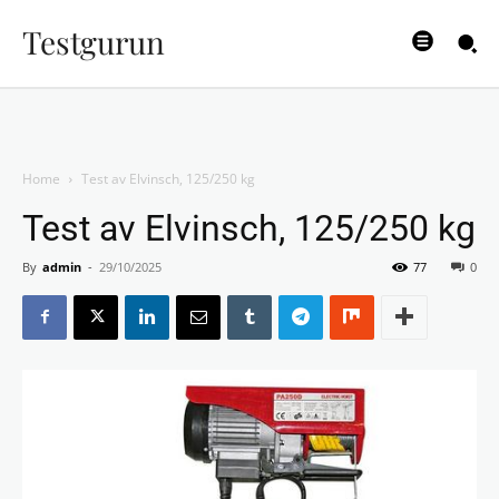
Testgurun
Home
Test av Elvinsch, 125/250 kg
Test av Elvinsch, 125/250 kg
By
admin
-
29/10/2025
77
0