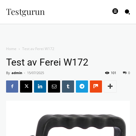
Testgurun
Home
Test av Ferei W172
Test av Ferei W172
By
admin
-
15/07/2025
101
0