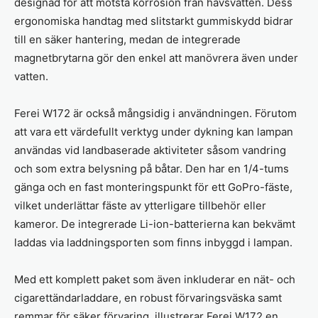
designad för att motstå korrosion från havsvatten. Dess
ergonomiska handtag med slitstarkt gummiskydd bidrar
till en säker hantering, medan de integrerade
magnetbrytarna gör den enkel att manövrera även under
vatten.
Ferei W172 är också mångsidig i användningen. Förutom
att vara ett värdefullt verktyg under dykning kan lampan
användas vid landbaserade aktiviteter såsom vandring
och som extra belysning på båtar. Den har en 1/4-tums
gänga och en fast monteringspunkt för ett GoPro-fäste,
vilket underlättar fäste av ytterligare tillbehör eller
kameror. De integrerade Li-ion-batterierna kan bekvämt
laddas via laddningsporten som finns inbyggd i lampan.
Med ett komplett paket som även inkluderar en nät- och
cigarettändarladdare, en robust förvaringsväska samt
remmar för säker förvaring, illustrerar Ferei W172 en