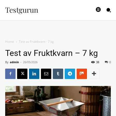
Testgurun
Home
Test av Fruktkvarn - 7 kg
Test av Fruktkvarn – 7 kg
By
admin
-
26/05/2026
38
0