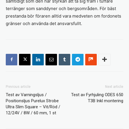
samtidigt som den har styrkan att ta sig fram i tuffare
terränger som sanddyner och bergsområden. För bäst
prestanda bör föraren alltid vara medveten om fordonets
gränser och använda det ansvarsfullt.
Previous article
Next article
Test av Varningsljus /
Test av Fyrhjuling ODES 650
Positionsljus Purelux Strobe
T3B Inkl montering
Ultra Slim Square – Vit/Röd /
12/24V / 8W / 60 mm, 1 st