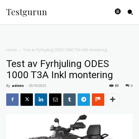
Testgurun
Home
Test av Fyrhjuling ODES 1000 T3A Inkl montering
Test av Fyrhjuling ODES
1000 T3A Inkl montering
By
admin
-
29/10/2025
89
0