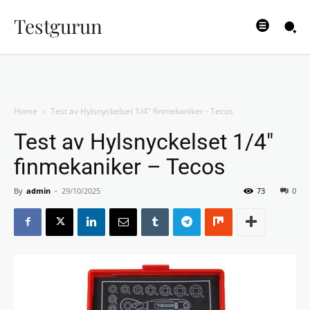
Testgurun
Home
Test av Hylsnyckelset 1/4" finmekaniker - Tecos
Test av Hylsnyckelset 1/4″
finmekaniker – Tecos
By
admin
-
29/10/2025
73
0