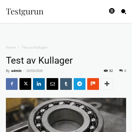
Testgurun
Home
Test av Kullager
Test av Kullager
By
admin
-
20/03/2026
82
0