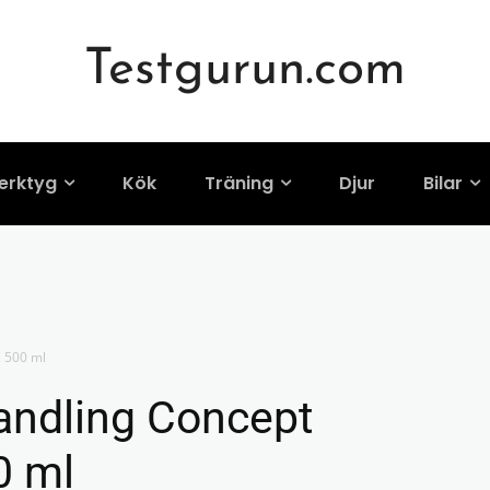
Testgurun.com
erktyg
Kök
Träning
Djur
Bilar
, 500 ml
andling Concept
0 ml