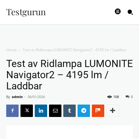
Testgurun
Home
Test av Ridlampa LUMONITE Navigator2 - 4195 lm / Laddbar
Test av Ridlampa LUMONITE
Navigator2 – 4195 lm /
Laddbar
By
admin
-
06/01/2026
108
0