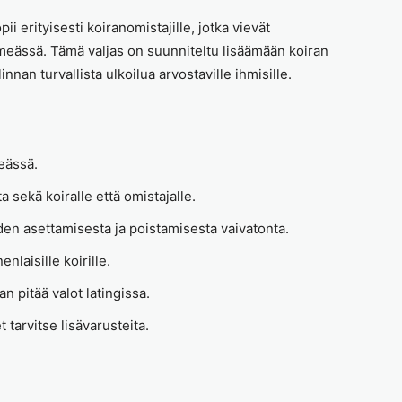
 erityisesti koiranomistajille, jotka vievät
meässä. Tämä valjas on suunniteltu lisäämään koiran
innan turvallista ulkoilua arvostaville ihmisille.
eässä.
sekä koiralle että omistajalle.
den asettamisesta ja poistamisesta vaivatonta.
laisille koirille.
n pitää valot latingissa.
t tarvitse lisävarusteita.