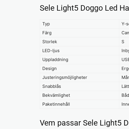
Sele Light5 Doggo Led H
Typ
Y-s
Färg
Ca
Storlek
S
LED-ljus
Inb
Uppladdning
USB
Design
Erg
Justeringsmöjligheter
Mån
Snabblås
Lät
Bekvämlighet
Båd
Paketinnehåll
Inn
Vem passar Sele Light5 D