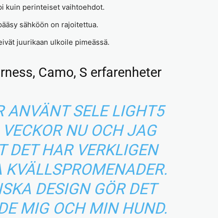
i kuin perinteiset vaihtoehdot.
pääsy sähköön on rajoitettua.
a eivät juurikaan ulkoile pimeässä.
rness, Camo, S erfarenheter
R ANVÄNT SELE LIGHT5
 VECKOR NU OCH JAG
T DET HAR VERKLIGEN
 KVÄLLSPROMENADER.
SKA DESIGN GÖR DET
DE MIG OCH MIN HUND.