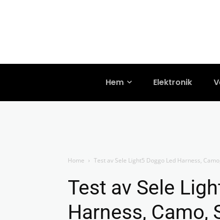
Hem
Elektronik
V
Home
Test av Sele Light5 Doggo Led Harness, Camo
Test av Sele Lig
Harness, Camo, 