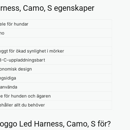
arness, Camo, S egenskaper
ele för hundar
mo
yggt för ökad synlighet i mörker
-C-uppladdningsbart
onomisk design
gsidiga
tanvända
e för hunden och ägaren
ehåller allt du behöver
oggo Led Harness, Camo, S för?