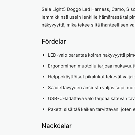
Sele Light5 Doggo Led Harness, Camo, S sopii
lemmikkinsä usein lenkille hämärässä tai pi
näkyvyyttä, mikä tekee siitä ihanteellisen val
Fördelar
LED-valo parantaa koiran näkyvyyttä pim
Ergonominen muotoilu tarjoaa mukavuutta 
Helppokäyttöiset pikalukot tekevät valjai
Säädettävyyden ansiosta valjas sopii monen
USB-C-ladattava valo tarjoaa kätevän tava
Paketti sisältää kaiken tarvittavan, joten e
Nackdelar