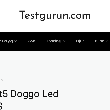
Testgurun.com
erktyg
Kök
Träning
Djur
Bilar
, S
ht5 Doggo Led
S