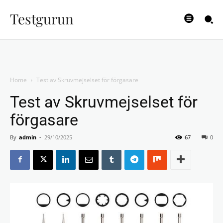
Testgurun
Home
Test av Skruvmejselset för förgasare
Test av Skruvmejselset för
förgasare
By
admin
-
29/10/2025
67
0