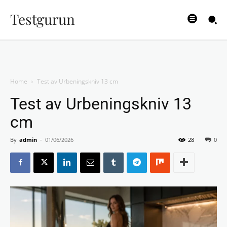
Testgurun
Home
Test av Urbeningskniv 13 cm
Test av Urbeningskniv 13
cm
By
admin
-
01/06/2026
28
0