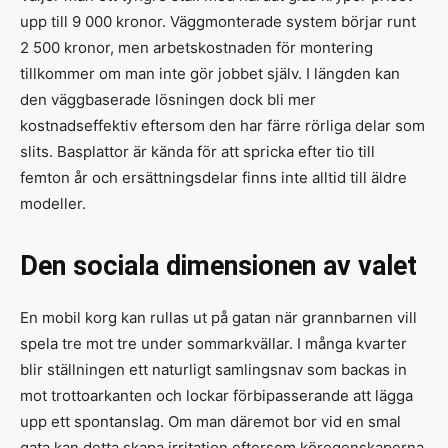
upp till 9 000 kronor. Väggmonterade system börjar runt
2 500 kronor, men arbetskostnaden för montering
tillkommer om man inte gör jobbet själv. I längden kan
den väggbaserade lösningen dock bli mer
kostnadseffektiv eftersom den har färre rörliga delar som
slits. Basplattor är kända för att spricka efter tio till
femton år och ersättningsdelar finns inte alltid till äldre
modeller.
Den sociala dimensionen av valet
En mobil korg kan rullas ut på gatan när grannbarnen vill
spela tre mot tre under sommarkvällar. I många kvarter
blir ställningen ett naturligt samlingsnav som backas in
mot trottoarkanten och lockar förbipasserande att lägga
upp ett spontanslag. Om man däremot bor vid en smal
gata kan detta skapa irritation eftersom köregenskaperna