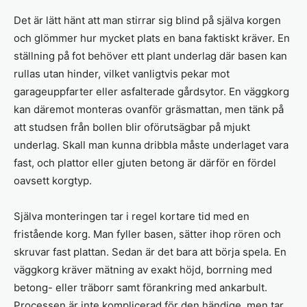
Det är lätt hänt att man stirrar sig blind på själva korgen
och glömmer hur mycket plats en bana faktiskt kräver. En
ställning på fot behöver ett plant underlag där basen kan
rullas utan hinder, vilket vanligtvis pekar mot
garageuppfarter eller asfalterade gårdsytor. En väggkorg
kan däremot monteras ovanför gräsmattan, men tänk på
att studsen från bollen blir oförutsägbar på mjukt
underlag. Skall man kunna dribbla måste underlaget vara
fast, och plattor eller gjuten betong är därför en fördel
oavsett korgtyp.
Själva monteringen tar i regel kortare tid med en
fristående korg. Man fyller basen, sätter ihop rören och
skruvar fast plattan. Sedan är det bara att börja spela. En
väggkorg kräver mätning av exakt höjd, borrning med
betong- eller träborr samt förankring med ankarbult.
Processen är inte komplicerad för den händige, men tar