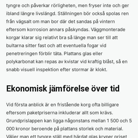
tyngre och påverkar rörligheten, men fryser inte och ger
ibland längre livslängd. Ställningen bör också spolas ren
från väg­salt om man bor där det sandas på vintern
eftersom korrosion annars påskyndas. Väggmonterade
korgar klarar sig relativt bra så länge man ser till att
bultarna sitter fast och att eventuella fogar vid
penetreringen förblir täta. Plattans glas eller
polykarbonat kan repas av kvistar vid kraftig blåst, så en
snabb visuell inspektion efter stormar är klokt.
Ekonomisk jämförelse över tid
Vid första anblick är en fristående korg ofta billigare
eftersom paketpriserna inkluderar allt som krävs.
Grundprislappen kan ligga någonstans mellan 1 500 och 5
000 kronor beroende på plattans storlek och material.
Väljer man ett tyngre ställ med härdat glas kryper priset