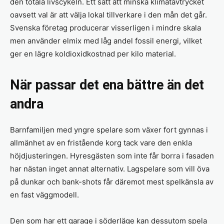
den totala livscykeln. Ett sätt att minska klimatavtrycket
oavsett val är att välja lokal tillverkare i den mån det går.
Svenska företag producerar visserligen i mindre skala
men använder elmix med låg andel fossil energi, vilket
ger en lägre koldioxidkostnad per kilo material.
När passar det ena bättre än det
andra
Barnfamiljen med yngre spelare som växer fort gynnas i
allmänhet av en fristående korg tack vare den enkla
höjdjusteringen. Hyresgästen som inte får borra i fasaden
har nästan inget annat alternativ. Lagspelare som vill öva
på dunkar och bank-shots får däremot mest spelkänsla av
en fast väggmodell.
Den som har ett garage i söderläge kan dessutom spela