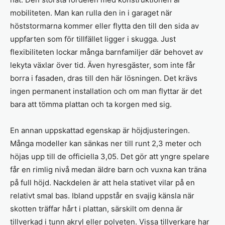
mobiliteten. Man kan rulla den in i garaget när
höststormarna kommer eller flytta den till den sida av
uppfarten som för tillfället ligger i skugga. Just
flexibiliteten lockar många barnfamiljer där behovet av
lekyta växlar över tid. Även hyresgäster, som inte får
borra i fasaden, dras till den här lösningen. Det krävs
ingen permanent installation och om man flyttar är det
bara att tömma plattan och ta korgen med sig.
En annan uppskattad egenskap är höjdjusteringen.
Många modeller kan sänkas ner till runt 2,3 meter och
höjas upp till de officiella 3,05. Det gör att yngre spelare
får en rimlig nivå medan äldre barn och vuxna kan träna
på full höjd. Nackdelen är att hela stativet vilar på en
relativt smal bas. Ibland uppstår en svajig känsla när
skotten träffar hårt i plattan, särskilt om denna är
tillverkad i tunn akryl eller polyeten. Vissa tillverkare har