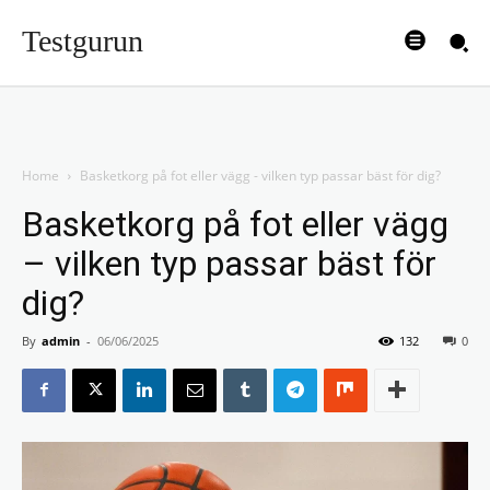
Testgurun
Home
Basketkorg på fot eller vägg - vilken typ passar bäst för dig?
Basketkorg på fot eller vägg
– vilken typ passar bäst för
dig?
By
admin
-
06/06/2025
132
0